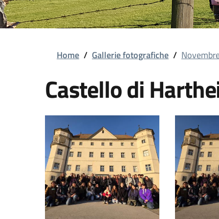
Briciole di pane
Home
/
Gallerie fotografiche
/
Novembre
Castello di Harth