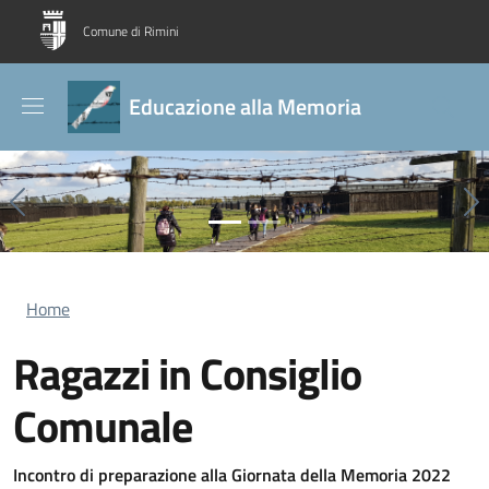
Salta al contenuto principale
Skip to footer content
Comune di Rimini
Educazione alla Memoria
Previous
Ne
Briciole di pane
Home
Ragazzi in Consiglio
Comunale
Incontro di preparazione alla Giornata della Memoria 2022