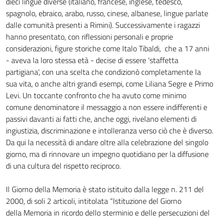
dieci lingue diverse (italiano, francese, inglese, tedesco,
spagnolo, ebraico, arabo, russo, cinese, albanese, lingue parlate
dalle comunità presenti a Rimini). Successivamente i ragazzi
hanno presentato, con riflessioni personali e proprie
considerazioni, figure storiche come Italo Tibaldi, che a 17 anni
- aveva la loro stessa età - decise di essere 'staffetta
partigiana', con una scelta che condizionò completamente la
sua vita, o anche altri grandi esempi, come Liliana Segre e Primo
Levi. Un toccante confronto che ha avuto come minimo
comune denominatore il messaggio a non essere indifferenti e
passivi davanti ai fatti che, anche oggi, rivelano elementi di
ingiustizia, discriminazione e intolleranza verso ciò che è diverso.
Da qui la necessità di andare oltre alla celebrazione del singolo
giorno, ma di rinnovare un impegno quotidiano per la diffusione
di una cultura del rispetto reciproco.
Il Giorno della Memoria è stato istituito dalla legge n. 211 del
2000, di soli 2 articoli, intitolata “Istituzione del Giorno
della Memoria in ricordo dello sterminio e delle persecuzioni del