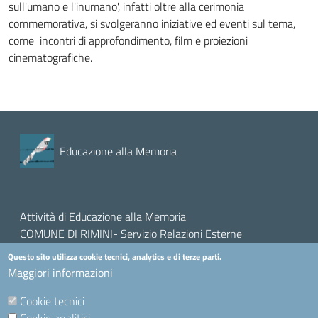
sull'umano e l'inumano', infatti oltre alla cerimonia
commemorativa, si svolgeranno iniziative ed eventi sul tema,
come incontri di approfondimento, film e proiezioni
cinematografiche.
Educazione alla Memoria
Attività di Educazione alla Memoria
COMUNE DI RIMINI- Servizio Relazioni Esterne
Piazza Cavour, 27 - 47921 RIMINI (RN)
Questo sito utilizza cookie tecnici, analytics e di terze parti.
Maggiori informazioni
mail:
educazione.memoria@comune.rimini.it
Cookie tecnici