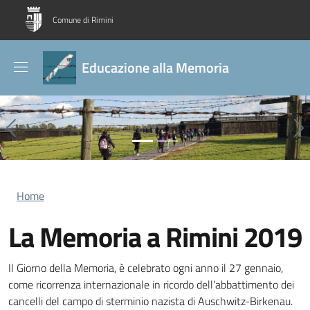
Salta al contenuto principale
Skip to footer content
Comune di Rimini
Educazione alla Memoria
Previous
Ne
Briciole di pane
Home
La Memoria a Rimini 2019
Il Giorno della Memoria, è celebrato ogni anno il 27 gennaio,
come ricorrenza internazionale in ricordo dell’abbattimento dei
cancelli del campo di sterminio nazista di Auschwitz-Birkenau.