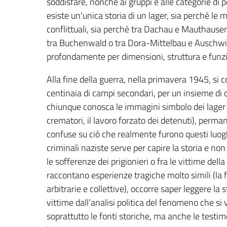
soddisfare, nonché ai gruppi e alle categorie di
esiste un'unica storia di un lager, sia perché le
conflittuali, sia perché tra Dachau e Mauthausen
tra Buchenwald o tra Dora-Mittelbau e Auschwitz
profondamente per dimensioni, struttura e funzio
Alla fine della guerra, nella primavera 1945, si
centinaia di campi secondari, per un insieme di o
chiunque conosca le immagini simbolo dei lager (il
crematori, il lavoro forzato dei detenuti), perm
confuse su ciò che realmente furono questi luogh
criminali naziste serve per capire la storia e non
le sofferenze dei prigionieri o fra le vittime dell
raccontano esperienze tragiche molto simili (la fa
arbitrarie e collettive), occorre saper leggere l
vittime dall’analisi politica del fenomeno che si
soprattutto le fonti storiche, ma anche le testim