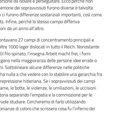
 persone da isolare e perseguitare. Ecco perché non
 memorie dei sopravvissuti furono diverse e talvolta
 ci furono differenze sostanziali importanti, così come
. Infine, perché lo stesso campo differiva
ni da un anno all’altro.
 contavano 27 campi di concentramento principali e
ltre 1000 lager dislocati in tutto il Reich. Nonostante
 filo spinato, l’insegna Arbeit macht frei, i forni
angono nella maggioranza delle persone idee errate o
i. Sottolineare alcune differenze nelle politiche
 ha nulla a che vedere con lo stabilire una gerarchia fra
a repressione hitleriana. Se i sopravvissuti dei campi
me, le botte, le violenze, le umiliazioni, le uccisioni
a storia separando l’empatia e la commozione per le
 vuole studiare. Cercheremo di farlo utilizzando
onianze di coloro che scrissero cosa fu l’inferno dei