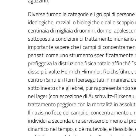
aguzzini).
Diverse furono le categorie e i gruppi di persone 
ideologiche, razziali o biologiche e dallo scopp
centinaia di migliaia di uomini, donne, adolesce
sottoposti a condizioni di trattamento inumano al
importante sapere che i campi di concentrament
pensati come uno strumento specificatamente rivol
prefiggeva la distruzione fisica totale affinché 
disse più volte Heinrich Himmler, Reichsführer,
contro i Sinti e i Rom (perseguitati in maniera 
sottolineato che gli ebrei, pur rappresentando 
nei lager (con eccezione di Auschwitz-Birkenau e
trattamento peggiore con la mortalità in assolut
Il nazismo fece dei campi di concentramento un 
individui a seconda che servissero o meno al pr
dinamico nel tempo, cioè mutevole, e flessibile,