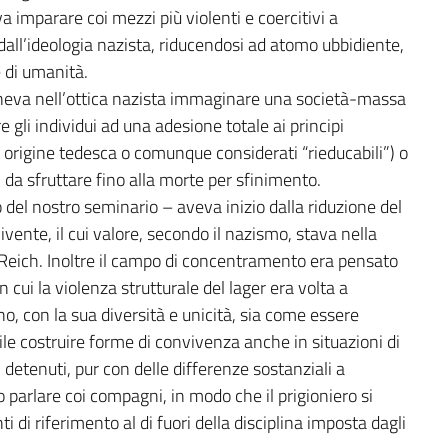
a imparare coi mezzi più violenti e coercitivi a
all’ideologia nazista, riducendosi ad atomo ubbidiente,
e di umanità.
poneva nell’ottica nazista immaginare una società-massa
 gli individui ad una adesione totale ai principi
 di origine tedesca o comunque considerati “rieducabili”) o
 da sfruttare fino alla morte per sfinimento.
 del nostro seminario – aveva inizio dalla riduzione del
nte, il cui valore, secondo il nazismo, stava nella
l Reich. Inoltre il campo di concentramento era pensato
 cui la violenza strutturale del lager era volta a
o, con la sua diversità e unicità, sia come essere
ile costruire forme di convivenza anche in situazioni di
 detenuti, pur con delle differenze sostanziali a
 parlare coi compagni, in modo che il prigioniero si
 di riferimento al di fuori della disciplina imposta dagli