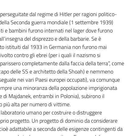
perseguitate dal regime di Hitler per ragioni politico-
io della Seconda guerra mondiale (1 settembre 1939)
nti e bambini furono internati nel lager dove furono
l’insegna del disprezzo e della barbarie. Se è
o istituiti dal 1933 in Germania non furono mai
to contro gli ebrei (per i quali il nazismo si
“sparissero completamente dalla faccia della terra”, come
 capo delle SS e architetto della Shoah) e nemmeno
diseguale nei vari Paesi europei occupati), va comunque
sempre una minoranza della popolazione imprigionata
 di Majdanek, entrambi in Polonia), subirono il
o più alta per numero di vittime.
laboratorio umano per costruire o distruggere
oprio progetto. Un progetto di dominio da considerare
 cioè adattabile a seconda delle esigenze contingenti da