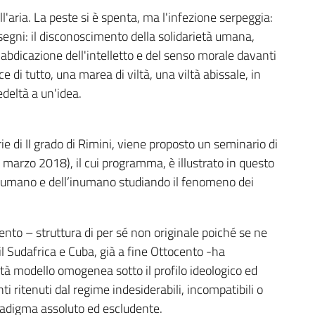
ll'aria. La peste si è spenta, ma l'infezione serpeggia:
 segni: il disconoscimento della solidarietà umana,
, l'abdicazione dell'intelletto e del senso morale davanti
ce di tutto, una marea di viltà, una viltà abissale, in
edeltà a un'idea.
rie di II grado di Rimini, viene proposto un seminario di
marzo 2018), il cui programma, è illustrato in questo
’umano e dell’inumano studiando il fenomeno dei
nto – struttura di per sé non originale poiché se ne
 il Sudafrica e Cuba, già a fine Ottocento -ha
età modello omogenea sotto il profilo ideologico ed
nti ritenuti dal regime indesiderabili, incompatibili o
radigma assoluto ed escludente.