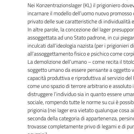
Nei Konzentrazionslager (KL) il prigioniero dovev
incarnare il modello dell’uomo nuovo promosso d
privato delle sue caratteristiche di individualità 
In altre parole, la concezione del lager presup
assoggettata ad uno Stato padrone, in cui piegare
inculcati dall’ideologia nazista (per i prigionieri
all’assoggettamento fisico e psichico come corpi
La demolizione dell’umano – come recita il titolo
soggetto umano da essere pensante a oggetto vive
capacità produttiva e riproduttiva al servizio de
come uno spazio di terrore arbitrario e assoluto in
distruggere l’individuo sia in quanto essere uman
sociale, rompendo tutte le norme su cui è possib
prigionia (nei lager era vietato qualunque cosa ai
seconda della categoria di appartenenza, persino
trovasse completamente privo di legami e di punti