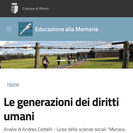
Salta al contenuto principale
Skip to footer content
Comune di Rimini
Educazione alla Memoria
Previous
Ne
Briciole di pane
Home
Le generazioni dei diritti
umani
Analisi di Andrea Corbelli - Liceo delle scienze sociali "Manara-