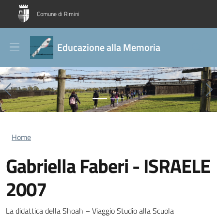
Salta al contenuto principale
Skip to footer content
Comune di Rimini
Educazione alla Memoria
Previous
Ne
Briciole di pane
Home
Gabriella Faberi - ISRAELE
2007
La didattica della Shoah – Viaggio Studio alla Scuola