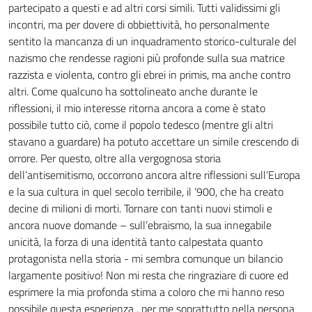
partecipato a questi e ad altri corsi simili. Tutti validissimi gli
incontri, ma per dovere di obbiettività, ho personalmente
sentito la mancanza di un inquadramento storico-culturale del
nazismo che rendesse ragioni più profonde sulla sua matrice
razzista e violenta, contro gli ebrei in primis, ma anche contro
altri. Come qualcuno ha sottolineato anche durante le
riflessioni, il mio interesse ritorna ancora a come è stato
possibile tutto ciò, come il popolo tedesco (mentre gli altri
stavano a guardare) ha potuto accettare un simile crescendo di
orrore. Per questo, oltre alla vergognosa storia
dell’antisemitismo, occorrono ancora altre riflessioni sull’Europa
e la sua cultura in quel secolo terribile, il ‘900, che ha creato
decine di milioni di morti. Tornare con tanti nuovi stimoli e
ancora nuove domande – sull’ebraismo, la sua innegabile
unicità, la forza di una identità tanto calpestata quanto
protagonista nella storia - mi sembra comunque un bilancio
largamente positivo! Non mi resta che ringraziare di cuore ed
esprimere la mia profonda stima a coloro che mi hanno reso
possibile questa esperienza , per me soprattutto nella persona