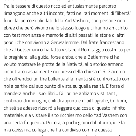
Tra le tessere di questo ricco ed entusiasmante percorso
rimangono anche altri incontri, fatti nei rari momenti di “libertà”
fuori dai percorsi blindati dello Yad Vashem, con persone non
ebree che però vivono nello stesso luogo e ci hanno arricchito
con testimonianze e memorie di altri passati, le storie di altri
popoli che convivono a Gerusalemme. Dal frate francescano
che al Getsemani ci ha fatto visitare il Romitaggio costruito per
la preghiera, alla guida, forse araba, che a Betlemme ci ha
voluto mostrare le grotte della Natività, allo storico armeno
incontrato casualmente nei pressi della chiesa di S. Giacomo
che offrendoci un the bollente alla menta si è confrontato con
noi a partire dal suo punto di vista su quella realtà. E forse ci
manderà anche i suoi libri… Di libri ne abbiamo visti tanti,
centinaia di immagini, chili di appunti e di bibliografie, Cd Rom,
chissà se adesso riuscirò a leggere qualcosa di questo infinito
materiale, e a visitare il sito ricchissimo dello Yad Vashem con
una certa frequenza. Per ora, a pochi giorni dal ritorno, io e la
mia carissima collega che ha condiviso con me questa