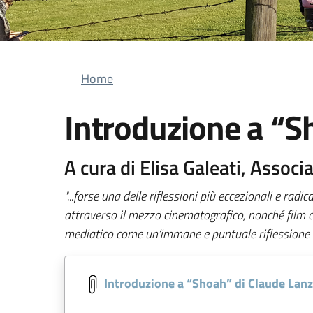
Briciole di pane
Home
Introduzione a “
A cura di Elisa Galeati, Asso
"...forse una delle riflessioni più eccezionali e rad
attraverso il mezzo cinematografico, nonché film c
mediatico come un’immane e puntuale riflessione su
Introduzione a “Shoah” di Claude La