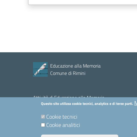
Educazione alla Memoria
Comune di Rimini
Attività di Educazione alla Memoria
M
Questo sito utilizza cookie tecnici, analytics e di terze parti.
COMUNE DI RIMINI- Servizio Relazioni Esterne
Piazza Cavour, 27 - 47921 RIMINI (RN)
Cookie tecnici
Cookie analitici
mail:
educazione.memoria@comune.rimini.it