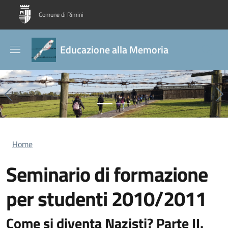
Salta al contenuto principale
Skip to footer content
Comune di Rimini
Educazione alla Memoria
Previous
Ne
Briciole di pane
Home
Seminario di formazione
per studenti 2010/2011
Come si diventa Nazisti? Parte II.