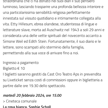
straordinaria che ci ha donato nei suoi diari il suo pensiero
luminoso, lasciando trasparire una profonda bellezza interiore e
una particolarissima sensibilità religiosa perfettamente
innestata sul vissuto quotidiano e intimamente collegata alla
vita. Etty Hillesum, ebrea olandese, studentessa di lingue e
letterature slave, morta ad Auschwitz nel 1943 a soli 29 anni e
considerata una delle vette spirituali del novecento accanto a
Simone Weil ed Edith Stein. Fortunatamente, il suo diario e le
lettere, sono scampati allo sterminio della famiglia,
permettendo alla sua voce di arrivare fino a noi.
Ingresso a pagamento
Biglietto € 10
I biglietti saranno gestiti da Cast Oro Teatro Aps in prevendita
su Liveticket senza costi di commissioni oppure in biglietteria a
partire dalle ore 19.30 dello spettacolo.
martedì 20 febbraio 2024, ore 15.00
> Cineteca comunale
La rosa bianca. Sophie Scholl