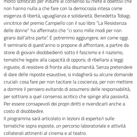
molto sofisticati per indurre al consenso su mete e obiettivi che
non hanno nulla a che fare con la democrazia intesa come
esigenza di libertà, uguaglianza e solidarietà. Benedetta Tobagi,
vincitrice del premio Campiello con il suo libro “La Resistenza
delle donne” ha affermato che “ci sono mille modi per non
girarsi dall’altra parte”. E potremmo aggiungere, ieri come oggi.
Il seminario di quest’anno si propone di affrontare, a partire da
storie di giovani disobbedienti sotto il fascismo e il nazismo,
tematiche legate alla capacità di opporsi, di ribellarsi a leggi
ingiuste, di resistere di fronte alla disumanità. Senza pretendere
di dare delle risposte esaustive, si indagherà su alcune domande
cruciali: cosa fare per non tacitare la coscienza, per non mettere
a dormire il pensiero evitando di assumersi delle responsabilità,
per sottrarsi a quel consenso acritico che spinge alla passività.
Per essere consapevoli dei propri diritti e rivendicarli anche a
costo di disobbedire.
Il programma sarà articolato in lezioni di esperte/i sulle
tematiche sopra esposte, un percorso laboratoriale e attività
collaterali attinenti al cinema e al teatro.