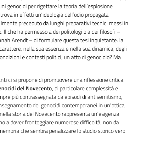
ni genocidi per rigettare la teoria dell’esplosione
i trova in effetti un’ideologia dell’odio propagata
lmente preceduto da lunghi preparativi tecnici messi in
Il che ha permesso a dei politologi o a dei filosofi –
 Arendt – di formulare questa tesi inquietante: la
arattere, nella sua essenza e nella sua dinamica, degli
ndizioni e contesti politici, un atto di genocidio? Ma
i ci si propone di promuovere una riflessione critica
genocidi del Novecento
, di particolare complessità e
mpre più contrassegnata da episodi di antisemitismo,
’insegnamento dei genocidi contemporanei in un’ottica
 nella storia del Novecento rappresenta un’esigenza
vano a dover fronteggiare numerose difficoltà, non da
 memoria che sembra penalizzare lo studio storico vero