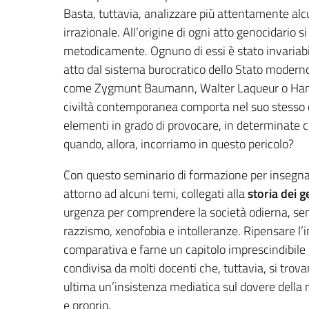
Basta, tuttavia, analizzare più attentamente alcu
irrazionale. All’origine di ogni atto genocidario s
metodicamente. Ognuno di essi è stato invariabi
atto dal sistema burocratico dello Stato moderno. 
come Zygmunt Baumann, Walter Laqueur o Hannah
civiltà contemporanea comporta nel suo stesso c
elementi in grado di provocare, in determinate co
quando, allora, incorriamo in questo pericolo?
Con questo seminario di formazione per insegnant
attorno ad alcuni temi, collegati alla
storia dei 
urgenza per comprendere la società odierna, se
razzismo, xenofobia e intolleranze. Ripensare l
comparativa e farne un capitolo imprescindibile
condivisa da molti docenti che, tuttavia, si tro
ultima un’insistenza mediatica sul dovere della
e proprio.