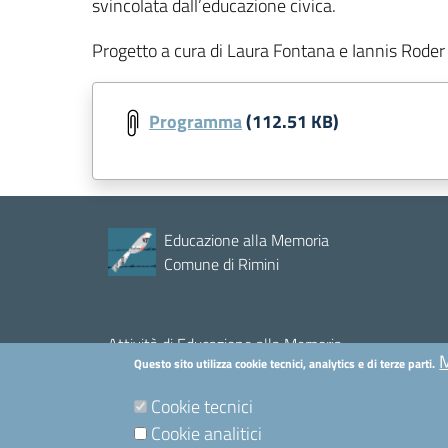
svincolata dall’educazione civica.
Progetto a cura di Laura Fontana e Iannis Roder
Programma
(112.51 KB)
Educazione alla Memoria
Comune di Rimini
Attività di Educazione alla Memoria
M
Questo sito utilizza cookie tecnici, analytics e di terze parti.
COMUNE DI RIMINI- Servizio Relazioni Esterne
Piazza Cavour, 27 - 47921 RIMINI (RN)
Cookie tecnici
Cookie analitici