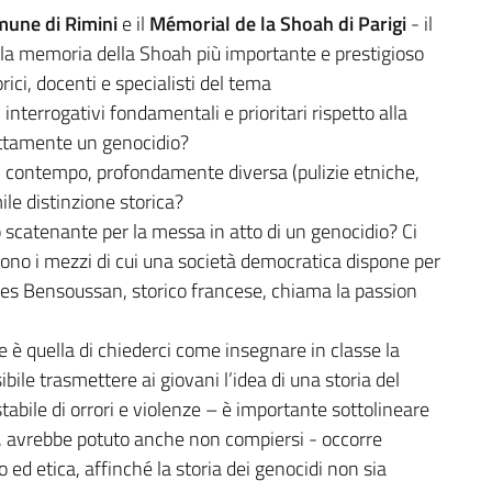
une di Rimini
e il
Mémorial de la Shoah di Parigi
- il
della memoria della Shoah più importante e prestigioso
orici, docenti e specialisti del tema
nterrogativi fondamentali e prioritari rispetto alla
esattamente un genocidio?
nel contempo, profondamente diversa (pulizie etniche,
mile distinzione storica?
o scatenante per la messa in atto di un genocidio? Ci
ono i mezzi di cui una società democratica dispone per
ges Bensoussan, storico francese, chiama la passion
ne è quella di chiederci come insegnare in classe la
bile trasmettere ai giovani l’idea di una storia del
bile di orrori e violenze – è importante sottolineare
ro, avrebbe potuto anche non compiersi - occorre
d etica, affinché la storia dei genocidi non sia