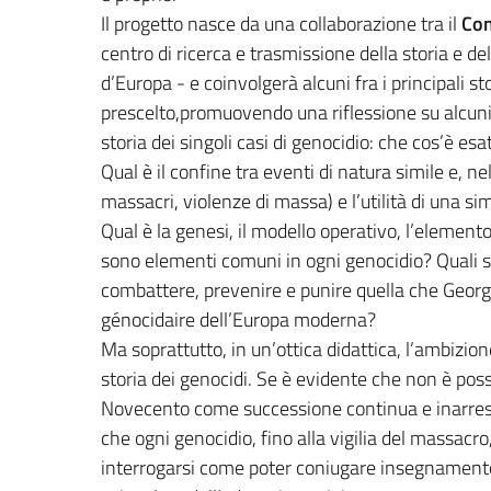
Il progetto nasce da una collaborazione tra il
Com
centro di ricerca e trasmissione della storia e 
d’Europa - e coinvolgerà alcuni fra i principali st
prescelto,promuovendo una riflessione su alcuni i
storia dei singoli casi di genocidio: che cos’è 
Qual è il confine tra eventi di natura simile e, 
massacri, violenze di massa) e l’utilità di una si
Qual è la genesi, il modello operativo, l’element
sono elementi comuni in ogni genocidio? Quali s
combattere, prevenire e punire quella che Geor
génocidaire dell’Europa moderna?
Ma soprattutto, in un’ottica didattica, l’ambizio
storia dei genocidi. Se è evidente che non è possi
Novecento come successione continua e inarresta
che ogni genocidio, fino alla vigilia del massac
interrogarsi come poter coniugare insegnamento e