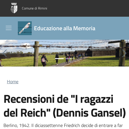
Salta al contenuto principale
Skip to footer content
Comune di Rimini
Educazione alla Memoria
Previous
Ne
Briciole di pane
Home
Recensioni de "I ragazzi
del Reich" (Dennis Gansel)
Berlino, 1942. Il diciassettenne Friedrich decide di entrare a far