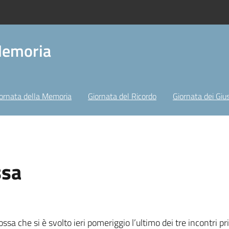
Memoria
ornata della Memoria
Giornata del Ricordo
Giornata dei Gius
ssa
Lossa che si è svolto ieri pomeriggio l’ultimo dei tre incontri