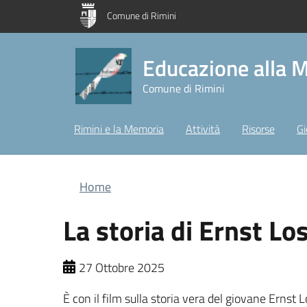
Salta al contenuto principale
Skip to footer content
Comune di Rimini
Educazione alla 
Comune di Rimini
Rimini e la Memoria
Attività
Risorse
Gi
Briciole di pane
Home
La storia di Ernst Lo
27 Ottobre 2025
È con il film sulla storia vera del giovane Ernst 