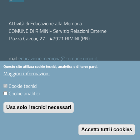
Attività di Educazione alla Memoria
COMUNE DI RIMINI- Servizio Relazioni Esterne
Piazza Cavour, 27 - 47921 RIMINI (RN)
mail:
educazione.memoria@comune.rimini.it
Questo sito utilizza cookie tecnici, analytics e di terze parti.
Maggiori informazioni
Contatti
Accessibilità
Cookie tecnici
Cookie analitici
Dichiarazione di accessibilità
Usa solo i tecnici necessari
R
Accetta tutti i cookies