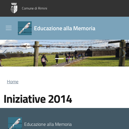
Salta al contenuto principale
Skip to footer content
Comune di Rimini
Educazione alla Memoria
Previous
Ne
Briciole di pane
Home
Iniziative 2014
Educazione alla Memoria